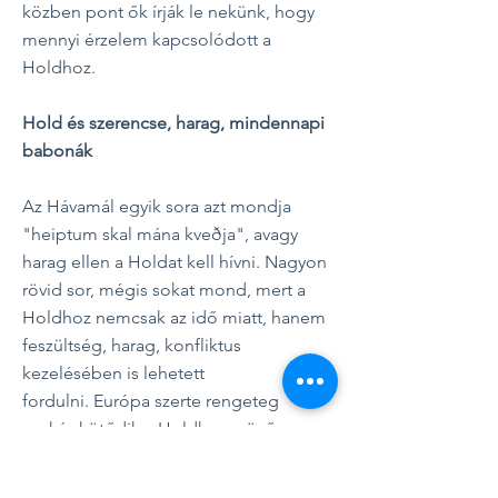
közben pont ők írják le nekünk, hogy
mennyi érzelem kapcsolódott a
Holdhoz.
Hold és szerencse, harag, mindennapi
babonák
Az Hávamál egyik sora azt mondja
"heiptum skal mána kveðja", avagy
harag ellen a Holdat kell hívni.
Nagyon
rövid sor, mégis sokat mond, mert a
Holdhoz nemcsak az idő miatt, hanem
feszültség, harag, konfliktus
kezelésében is lehetett
fordulni.
Európa szerte rengeteg
szokás kötődik a Holdhoz: növő
Holdnál kezdtek dolgokat, amiknek
nőnie kellett (vetés, házasság, új ház, új