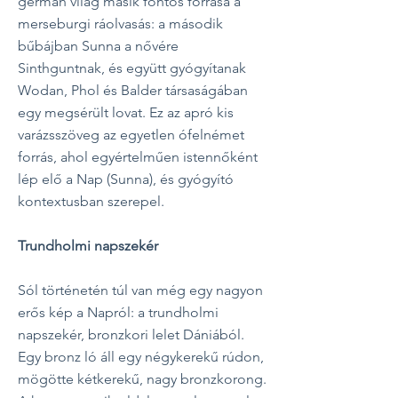
germán világ másik fontos forrása a
merseburgi ráolvasás: a második
bűbájban Sunna a nővére
Sinthguntnak, és együtt gyógyítanak
Wodan, Phol és Balder társaságában
egy megsérült lovat. Ez az apró kis
varázsszöveg az egyetlen ófelnémet
forrás, ahol egyértelműen istennőként
lép elő a Nap (Sunna), és gyógyító
kontextusban szerepel.
Trundholmi napszekér
Sól történetén túl van még egy nagyon
erős kép a Napról: a trundholmi
napszekér, bronzkori lelet Dániából.
Egy bronz ló áll egy négykerekű rúdon,
mögötte kétkerekű, nagy bronzkorong.