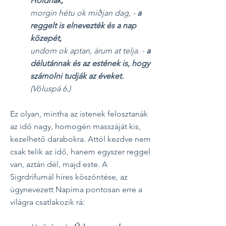
Holdnak,
morgin hétu ok miðjan dag, -
a
reggelt is elnevezték és a nap
közepét,
undorn ok aptan, árum at telja. -
a
délutánnak és az estének is, hogy
számolni tudják az éveket.
(Völuspá 6.)
Ez olyan, mintha az istenek felosztanák
az idő nagy, homogén masszáját kis,
kezelhető darabokra. Attól kezdve nem
csak telik az idő, hanem egyszer reggel
van, aztán dél, majd este.
A
Sigrdrífumál híres köszöntése, az
úgynevezett Napima pontosan erre a
világra csatlakozik rá: