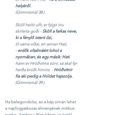
helyéről.
(Grímnismál 38.)
Sköll heitir ulfr, er fylgir inu
skírleita goði -
Sköll a farkas neve,
ki a fénylő istent űzi,
til varna viðar, en annarr Hati,
-
erdők oltalmáért lohol a
nyomában; és egy másik: Hati
hann er Hróðvitnis sonr, sá skal fyr
heiða brúði himins. -
Hróðvitnir
fia aki pedig a Holdat hajszolja.
(Grímnismál 39.)
Ha belegondolsz, ez a kép simán lehet
a napfogyatkozás élményének mitikus
nyelve. Amikor a Nap kifogy az égről,