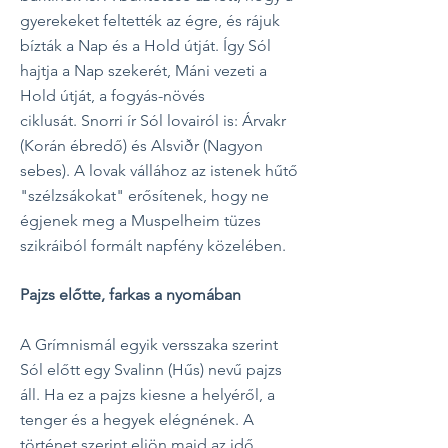
gyerekeket feltették az égre, és rájuk
bízták a Nap és a Hold útját. Így Sól
hajtja a Nap szekerét, Máni vezeti a
Hold útját, a fogyás-növés
ciklusát.
Snorri ír Sól lovairól is: Árvakr
(Korán ébredő) és Alsviðr (Nagyon
sebes). A lovak vállához az istenek hűtő
"szélzsákokat" erősítenek, hogy ne
égjenek meg a Muspelheim tüzes
szikráiból formált napfény közelében.
Pajzs előtte, farkas a nyomában
A Grímnismál egyik versszaka szerint
Sól előtt egy Svalinn (Hűs) nevű pajzs
áll. Ha ez a pajzs kiesne a helyéről, a
tenger és a hegyek elégnének. A
történet szerint eljön majd az idő