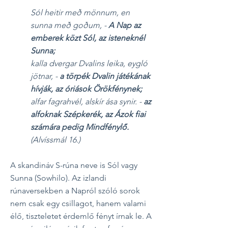
Sól heitir með mönnum, en
sunna með goðum, -
A Nap az
emberek közt Sól, az isteneknél
Sunna;
kalla dvergar Dvalins leika, eygló
jötnar, -
a törpék Dvalin játékának
hívják, az óriások Örökfénynek;
alfar fagrahvél, alskír ása synir. -
az
alfoknak Szépkerék, az Ázok fiai
számára pedig Mindfénylő.
(Alvíssmál 16.)
A skandináv S-rúna neve is Sól vagy
Sunna (Sowhilo). Az izlandi
rúnaversekben a Napról szóló sorok
nem csak egy csillagot, hanem valami
élő, tiszteletet érdemlő fényt írnak le. A