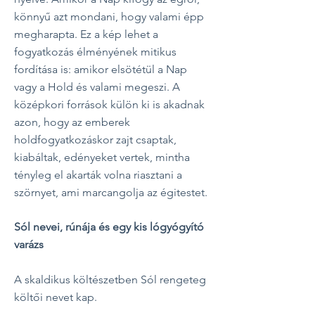
könnyű azt mondani, hogy valami épp
megharapta.
Ez a kép lehet a
fogyatkozás élményének mitikus
fordítása is: amikor elsötétül a Nap
vagy a Hold és valami megeszi. A
középkori források külön ki is akadnak
azon, hogy az emberek
holdfogyatkozáskor zajt csaptak,
kiabáltak, edényeket vertek, mintha
tényleg el akarták volna riasztani a
szörnyet, ami marcangolja az égitestet.
Sól nevei, rúnája és egy kis lógyógyító
varázs
A skaldikus költészetben Sól rengeteg
költői nevet kap.