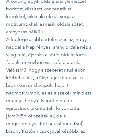
A korong egyik oldala aranylemezzel
borított, díszített koncentrikus
körökkel, cikkcakkokkal, sugaras
motívumokkal, a másik oldala sötét,
aranyozás nélküli.
A leglogikusabb értelmezés az, hogy
nappal a Nap fényes, arany oldala néz a
világ felé, éjszaka a sötét oldala fordul
felénk, miközben visszafelé utazik.
Valószínű, hogy a szekeret rituálékon
körbehúzták, a Nap útját mutatva. A
bronzkori sziklarajzok, hajó +
napmotívumok, és ez a szekér mind azt
mutatja, hogy a Napot életadó
égitestnek tekintették, ló vontatta
járművön képzelték el, de a
megszemélyesített napistennő (Sól)
bizonyíthatóan csak jóval később, az