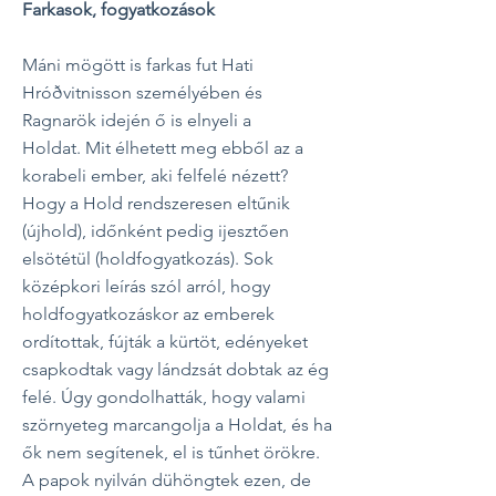
Farkasok, fogyatkozások
Máni mögött is farkas fut Hati
Hróðvitnisson személyében és
Ragnarök idején ő is elnyeli a
Holdat.
Mit élhetett meg ebből az a
korabeli ember, aki felfelé nézett?
Hogy a Hold rendszeresen eltűnik
(újhold), időnként pedig ijesztően
elsötétül (holdfogyatkozás). Sok
középkori leírás szól arról, hogy
holdfogyatkozáskor az emberek
ordítottak, fújták a kürtöt, edényeket
csapkodtak vagy lándzsát dobtak az ég
felé. Úgy gondolhatták, hogy valami
szörnyeteg marcangolja a Holdat, és ha
ők nem segítenek, el is tűnhet örökre.
A papok nyilván dühöngtek ezen, de