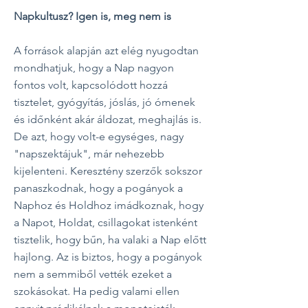
Napkultusz? Igen is, meg nem is
A források alapján azt elég nyugodtan
mondhatjuk, hogy a Nap nagyon
fontos volt, kapcsolódott hozzá
tisztelet, gyógyítás, jóslás, jó ómenek
és időnként akár áldozat, meghajlás is.
De azt, hogy volt-e egységes, nagy
"napszektájuk", már nehezebb
kijelenteni.
Keresztény szerzők sokszor
panaszkodnak, hogy a pogányok a
Naphoz és Holdhoz imádkoznak, hogy
a Napot, Holdat, csillagokat istenként
tisztelik, hogy bűn, ha valaki a Nap előtt
hajlong. Az is biztos, hogy a pogányok
nem a semmiből vették ezeket a
szokásokat. Ha pedig valami ellen