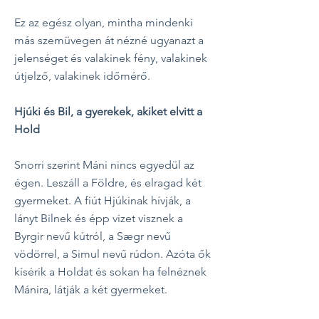
Ez az egész olyan, mintha mindenki
más szemüvegen át nézné ugyanazt a
jelenséget és valakinek fény, valakinek
útjelző, valakinek időmérő.
Hjúki és Bil, a gyerekek, akiket elvitt a
Hold
Snorri szerint Máni nincs egyedül az
égen. Leszáll a Földre, és elragad két
gyermeket. A fiút Hjúkinak hívják, a
lányt Bilnek és épp vizet visznek a
Byrgir nevű kútról, a Sægr nevű
vödörrel, a Simul nevű rúdon. Azóta ők
kísérik a Holdat és sokan ha felnéznek
Mánira, látják a két gyermeket.