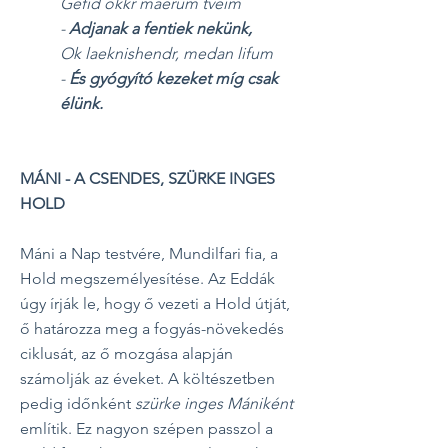
Gefid okkr maerum tveim
-
Adjanak a fentiek nekünk,
Ok laeknishendr, medan lifum
-
És gyógyító kezeket míg csak
élünk.
MÁNI - A CSENDES, SZÜRKE INGES
HOLD
Máni a Nap testvére, Mundilfari fia, a
Hold megszemélyesítése. Az Eddák
úgy írják le, hogy ő vezeti a Hold útját,
ő határozza meg a fogyás-növekedés
ciklusát, az ő mozgása alapján
számolják az éveket. A költészetben
pedig időnként
szürke inges Mániként
említik. Ez nagyon szépen passzol a