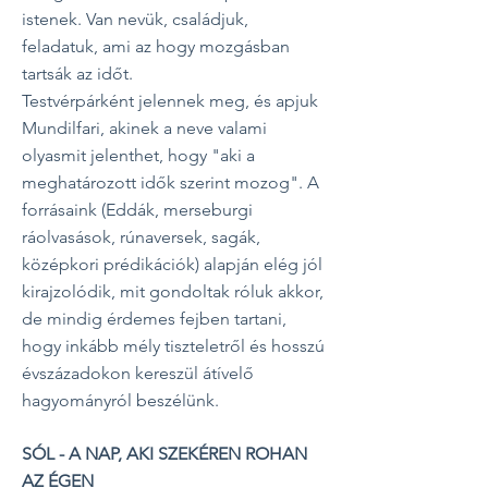
istenek. Van nevük, családjuk,
feladatuk, ami az hogy mozgásban
tartsák az időt.
Testvérpárként jelennek meg, és apjuk
Mundilfari, akinek a neve valami
olyasmit jelenthet, hogy "aki a
meghatározott idők szerint mozog".
A
forrásaink (Eddák, merseburgi
ráolvasások, rúnaversek, sagák,
középkori prédikációk) alapján elég jól
kirajzolódik, mit gondoltak róluk akkor,
de mindig érdemes fejben tartani,
hogy inkább mély tiszteletről és hosszú
évszázadokon kereszül átívelő
hagyományról beszélünk.
SÓL - A NAP, AKI SZEKÉREN ROHAN
AZ ÉGEN