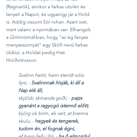
(Ragnarök), amikor a farkas utoléri és
lenyeli a Napot, és ugyanígy jár a Hold
is. Addig viszont Sól rohan. Azért siet,
mert valami a nyomában van. Elhangzik
a
Grímnismál
-ban, hogy "az ég fényes
menyasszonyát" egy Sköll nevű farkas
üldözi, a Holdat pedig Hati
Hróðvitnisson.
Svalinn heitir, hann stendr sólu
fyrir, -
Svalinnnak hívják, ki áll a
Nap elé á
ll,
skjöldr, skínanda goði; -
pajzs
gyanánt a ragyogó istennő előtt;
björg ok brim, ek veit, at brenna
skulu, -
hegyek és tengerek,
tudom én, el fognak égni,
ef hann fellr í frá. -
ha ő elmozdul