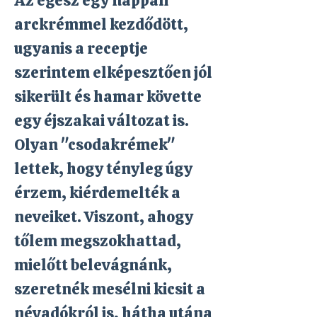
Az egész egy nappali
arckrémmel kezdődött,
ugyanis a receptje
szerintem elképesztően jól
sikerült és hamar követte
egy éjszakai változat is.
Olyan "csodakrémek"
lettek, hogy tényleg úgy
érzem, kiérdemelték a
neveiket. Viszont, ahogy
tőlem megszokhattad,
mielőtt belevágnánk,
szeretnék mesélni kicsit a
névadókról is, hátha utána