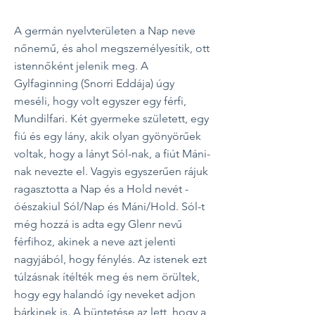
A germán nyelvterületen a Nap neve
nőnemű, és ahol megszemélyesítik, ott
istennőként jelenik meg. A
Gylfaginning (Snorri Eddája) úgy
meséli, hogy volt egyszer egy férfi,
Mundilfari. Két gyermeke született, egy
fiú és egy lány, akik olyan gyönyörűek
voltak, hogy a lányt Sól-nak, a fiút Máni-
nak nevezte el. Vagyis egyszerűen rájuk
ragasztotta a Nap és a Hold nevét -
óészakiul Sól/Nap és Máni/Hold. Sól-t
még hozzá is adta egy Glenr nevű
férfihoz, akinek a neve azt jelenti
nagyjából, hogy fénylés. Az istenek ezt
túlzásnak ítélték meg és nem örültek,
hogy egy halandó így neveket adjon
bárkinek is. A büntetése az lett, hogy a