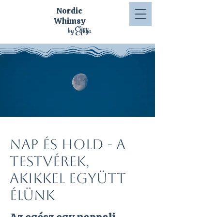
Nordic
Whimsy
by Elflilja
Nap és Hold - a
testvérek,
akikkel együtt
élünk