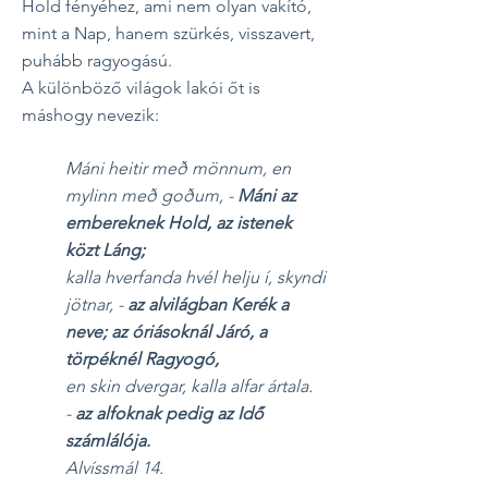
Hold fényéhez, ami nem olyan vakító,
mint a Nap, hanem szürkés, visszavert,
puhább ragyogású.
A különböző világok lakói őt is
máshogy nevezik:
Máni heitir með mönnum, en
mylinn með goðum, -
Máni az
embereknek Hold, az istenek
közt Láng;
kalla hverfanda hvél helju í, skyndi
jötnar, -
az alvilágban Kerék a
neve; az óriásoknál Járó, a
törpéknél Ragyogó,
en skin dvergar, kalla alfar ártala.
-
az alfoknak pedig az Idő
számlálója.
Alvíssmál 14.