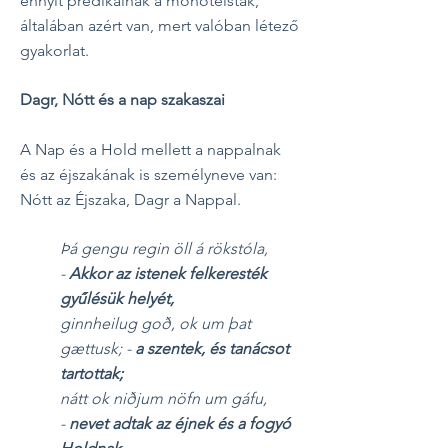
ennyit prédikálnak a monoteisták,
általában azért van, mert valóban létező
gyakorlat.
Dagr, Nótt és a nap szakaszai
A Nap és a Hold mellett a nappalnak
és az éjszakának is személyneve van:
Nótt az Éjszaka, Dagr a Nappal.
Þá gengu regin öll á rökstóla,
-
Akkor az istenek felkeresték
gyűlésük helyét,
ginnheilug goð, ok um þat
gættusk; -
a szentek, és tanácsot
tartottak;
nátt ok niðjum nöfn um gáfu,
-
nevet adtak az éjnek és a fogyó