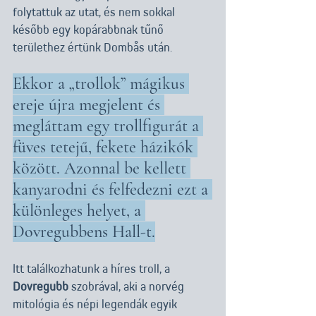
folytattuk az utat, és nem sokkal 
később egy kopárabbnak tűnő 
területhez értünk Dombås után.
Ekkor a „trollok” mágikus 
ereje újra megjelent és 
megláttam egy trollfigurát a 
füves tetejű, fekete házikók 
között. Azonnal be kellett 
kanyarodni és felfedezni ezt a 
különleges helyet, a 
Dovregubbens Hall-t.
Itt találkozhatunk a híres troll, a 
Dovregubb
 szobrával, aki a norvég 
mitológia és népi legendák egyik 