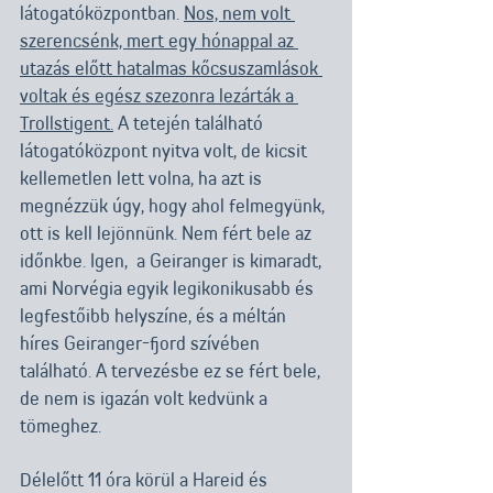
látogatóközpontban. 
Nos, nem volt 
szerencsénk, mert egy hónappal az 
utazás előtt hatalmas kőcsuszamlások 
voltak és egész szezonra lezárták a 
Trollstigent.
 A tetején található 
látogatóközpont nyitva volt, de kicsit 
kellemetlen lett volna, ha azt is 
megnézzük úgy, hogy ahol felmegyünk, 
ott is kell lejönnünk. Nem fért bele az 
időnkbe. Igen,  a Geiranger is kimaradt, 
ami Norvégia egyik legikonikusabb és 
legfestőibb helyszíne, és a méltán 
híres Geiranger-fjord szívében 
található. A tervezésbe ez se fért bele, 
de nem is igazán volt kedvünk a 
tömeghez. 
Délelőtt 11 óra körül a Hareid és 