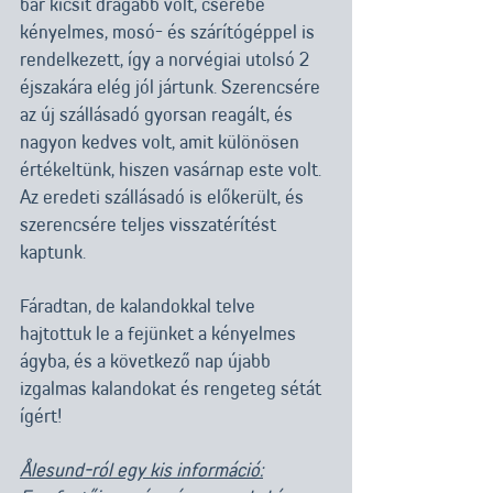
bár kicsit drágább volt, cserébe 
kényelmes, mosó- és szárítógéppel is 
rendelkezett, így a norvégiai utolsó 2 
éjszakára elég jól jártunk. Szerencsére 
az új szállásadó gyorsan reagált, és 
nagyon kedves volt, amit különösen 
értékeltünk, hiszen vasárnap este volt. 
Az eredeti szállásadó is előkerült, és 
szerencsére teljes visszatérítést 
kaptunk.
Fáradtan, de kalandokkal telve 
hajtottuk le a fejünket a kényelmes 
ágyba, és a következő nap újabb 
izgalmas kalandokat és rengeteg sétát 
ígért!
Ålesund-ról egy kis információ: