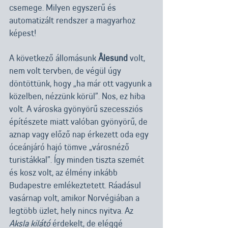
csemege. Milyen egyszerű és 
automatizált rendszer a magyarhoz 
képest!
A következő állomásunk 
Ålesund
 volt, 
nem volt tervben, de végül úgy 
döntöttünk, hogy „ha már ott vagyunk a 
közelben, nézzünk körül”. Nos, ez hiba 
volt. A városka gyönyörű szecessziós 
építészete miatt valóban gyönyörű, de 
aznap vagy előző nap érkezett oda egy 
óceánjáró hajó tömve „városnéző 
turistákkal”. Így minden tiszta szemét  
és kosz volt, az élmény inkább 
Budapestre emlékeztetett. Ráadásul 
vasárnap volt, amikor Norvégiában a 
legtöbb üzlet, hely nincs nyitva. Az 
Aksla kilátó
 érdekelt, de eléggé 