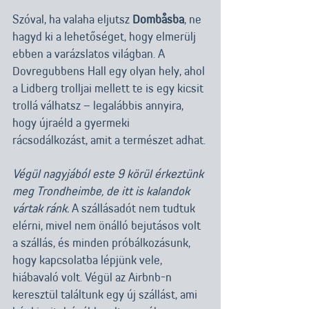
Szóval, ha valaha eljutsz 
Dombåsba
, ne 
hagyd ki a lehetőséget, hogy elmerülj 
ebben a varázslatos világban. A 
Dovregubbens Hall egy olyan hely, ahol 
a Lidberg trolljai mellett te is egy kicsit 
trollá válhatsz – legalábbis annyira, 
hogy újraéld a gyermeki 
rácsodálkozást, amit a természet adhat.
Végül nagyjából este 9 körül érkeztünk 
meg Trondheimbe, de itt is kalandok 
vártak ránk.
 A szállásadót nem tudtuk 
elérni, mivel nem önálló bejutásos volt 
a szállás, és minden próbálkozásunk, 
hogy kapcsolatba lépjünk vele, 
hiábavaló volt. Végül az Airbnb-n 
keresztül találtunk egy új szállást, ami 