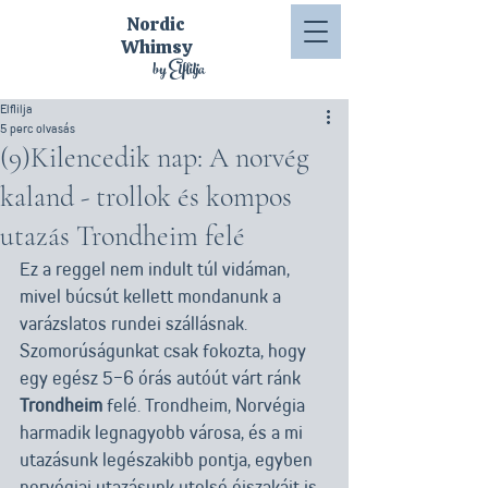
Nordic
Whimsy
by Elflilja
Elflilja
5 perc olvasás
(9)Kilencedik nap: A norvég
kaland - trollok és kompos
utazás Trondheim felé
Ez a reggel nem indult túl vidáman, 
mivel búcsút kellett mondanunk a 
varázslatos rundei szállásnak. 
Szomorúságunkat csak fokozta, hogy 
egy egész 5-6 órás autóút várt ránk 
Trondheim
 felé. Trondheim, Norvégia 
harmadik legnagyobb városa, és a mi 
utazásunk legészakibb pontja, egyben 
norvégiai utazásunk utolsó éjszakáit is 