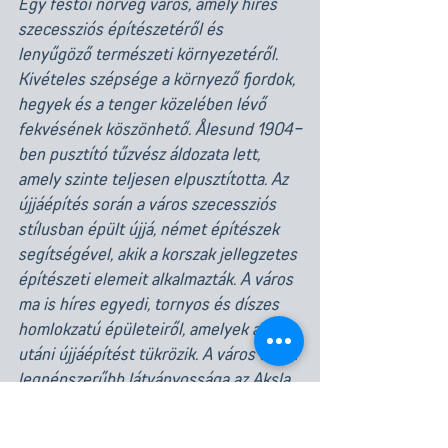
Egy festői norvég város, amely híres 
szecessziós építészetéről és 
lenyűgöző természeti környezetéről. 
Kivételes szépsége a környező fjordok, 
hegyek és a tenger közelében lévő 
fekvésének köszönhető. Ålesund 1904-
ben pusztító tűzvész áldozata lett, 
amely szinte teljesen elpusztította. Az 
újjáépítés során a város szecessziós 
stílusban épült újjá, német építészek 
segítségével, akik a korszak jellegzetes 
építészeti elemeit alkalmazták. A város 
ma is híres egyedi, tornyos és díszes 
homlokzatú épületeiről, amelyek a tűz 
utáni újjáépítést tükrözik. A város egyik 
legnépszerűbb látványossága az Aksla 
kilátó, amely gyönyörű panorámát nyújt 
Ålesundra és a környező szigetekre és 