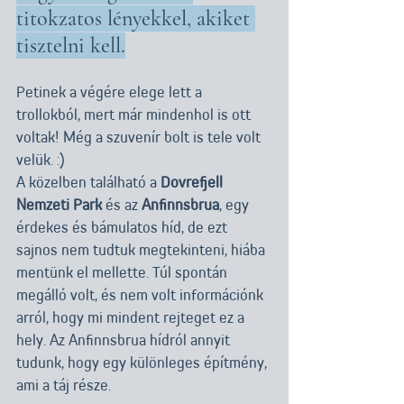
titokzatos lényekkel, akiket 
tisztelni kell.
Petinek a végére elege lett a 
trollokból, mert már mindenhol is ott 
voltak! Még a szuvenír bolt is tele volt 
velük. :)
A közelben található a 
Dovrefjell 
Nemzeti Park
 és az 
Anfinnsbrua
, egy 
érdekes és bámulatos híd, de ezt 
sajnos nem tudtuk megtekinteni, hiába 
mentünk el mellette. Túl spontán 
megálló volt, és nem volt információnk 
arról, hogy mi mindent rejteget ez a 
hely. Az Anfinnsbrua hídról annyit 
tudunk, hogy egy különleges építmény, 
ami a táj része.