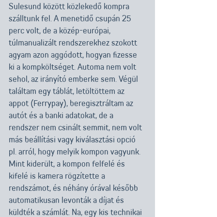
Sulesund között közlekedő kompra 
szálltunk fel. A menetidő csupán 25 
perc volt, de a közép-európai, 
túlmanualizált rendszerekhez szokott 
agyam azon aggódott, hogyan fizesse 
ki a kompköltséget. Automa nem volt 
sehol, az irányító emberke sem. Végül 
találtam egy táblát, letöltöttem az 
appot (Ferrypay), beregisztráltam az 
autót és a banki adatokat, de a 
rendszer nem csinált semmit, nem volt 
más beállítási vagy kiválasztási opció 
pl. arról, hogy melyik kompon vagyunk. 
Mint kiderült, a kompon felfelé és 
kifelé is kamera rögzítette a 
rendszámot, és néhány órával később 
automatikusan levonták a díjat és 
küldték a számlát. Na, egy kis technikai 